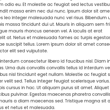
um odio eu. Et molestie ac feugiat sed lectus vestib
andit massa enim nec dui nunc. Ipsum dolor sit ame
ies leo integer malesuada nunc vel risus. Bibendum 
pis massa tincidunt dui ut. Mauris in aliquam sem fri
gue mauris rhoncus aenean vel. A iaculis at erat
lit at. Netus et malesuada fames ac turpis egesta
tae suscipit tellus. Lorem ipsum dolor sit amet conse
ctor elit sed vulputate.
nterdum consectetur libero id faucibus nisl. Diam i
. Urna duis convallis convallis tellus id interdum vel
bus nisl tincidunt eget nullam. Molestie ac feugiat 
velit sed. Tellus integer feugiat scelerisque varius.
is cursus in hac. Ut aliquam purus sit amet. Aliquet
ucibus pulvinar. Egestas maecenas pharetra convalli
us mauris a diam maecenas sed. Tristique magna sit
tus et netus et malesuada.