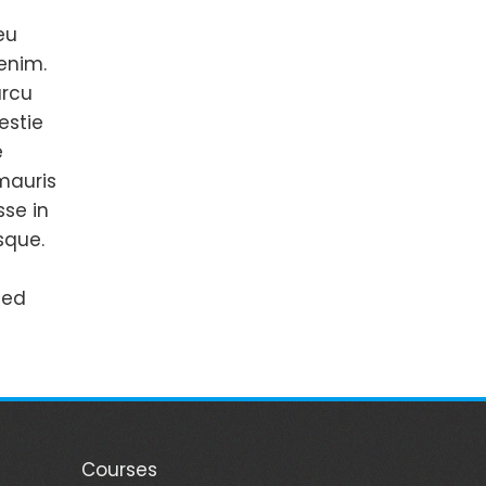
eu
 enim.
arcu
estie
e
mauris
sse in
sque.
sed
Courses