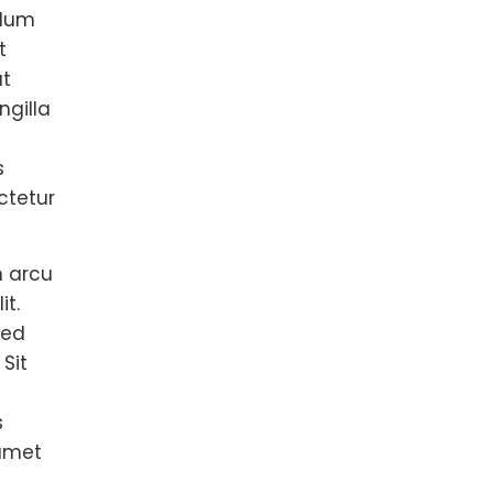
ulum
t
ut
ngilla
s
ctetur
n arcu
it.
sed
 Sit
s
 amet