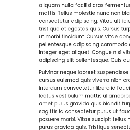
aliquam nulla facilisi cras ferment
mattis. Tellus molestie nunc non bl
consectetur adipiscing. Vitae ultric
tristique et egestas quis. Cursus tur
ut morbi tincidunt. Cursus vitae con
pellentesque adipiscing commodo e
integer eget aliquet. Congue nisi vi
adipiscing elit pellentesque. Quis au
Pulvinar neque laoreet suspendisse i
cursus euismod quis viverra nibh cras
Interdum consectetur libero id fauci
lectus vestibulum mattis ullamcorper 
amet purus gravida quis blandit turp
sagittis id consectetur purus ut fa
posuere morbi. Vitae suscipit tell
purus gravida quis. Tristique senec