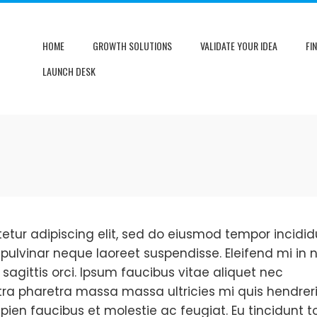
HOME
GROWTH SOLUTIONS
VALIDATE YOUR IDEA
FI
LAUNCH DESK
etur adipiscing elit, sed do eiusmod tempor incidid
pulvinar neque laoreet suspendisse. Eleifend mi in n
 sagittis orci. Ipsum faucibus vitae aliquet nec
tra pharetra massa massa ultricies mi quis hendreri
n faucibus et molestie ac feugiat. Eu tincidunt to